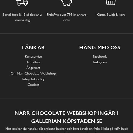
Beställ före kl 13 så skickar vi
Fraktfritt över 799 kr, annars
Klarna, Swish & kort
samma dag
79 kr
LÄNKAR
HÄNG MED OSS
Kundservice
Facebook
Köpvillkor
Instagram
Ångerrätt
Om Narr Chocolate Webbshop
Integritetspolicy
Cookies
NARR CHOCOLATE WEBBSHOP INGÅR I
GALLERIAN KÖPSTADEN.SE
Hos oss kan du handla i alla anslutna butiker och bara betala en frakt. Klicka på valfri butik