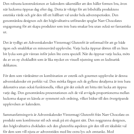
Den robusta konstruktionen av kalendern säkerställer att den håller formen bra, även
när luckorna öppnas dag efter dag. Detta är viktigt för att bibehålla produktens
estetiska värde och gör den till ett hållbart val under hela adventsperioden. Den
genomtänkta designen och det högkvalitativa utförandet speglar Narr Chocolates
engagemang för att skapa produkter som inte bara smakar bra utan också ser fantastiska
ut.
Det är tydligt att Adventskalender Vintermagi Glutenfri är utformad för att ge både
ögon och smaklökar en minnesvärd upplevelse. Varje lucka öppnar dörren till en liten
bit lycka som gör väntan inför julen lite extra speciell. När du öppnar varje lucka, möts
du av en ny chokladbit som är lika mycket en visuell njutning som en kulinarisk
delikatess.
För dem som värdesätter en kombination av estetik och gourmet-upplevelse är denna
adventskalender ett perfekt val. Den mörka färgen och de gyllene detaljerna är inte bara
dekorativa utan också funktionella, vilket gör det enkelt att hitta rätt lucka att öppna
varje dag. Den genomtänkta presentationen och de väl avvägda proportionerna mellan
luckorna skapar en känsla av symmetri och ordning, vilket bidrar till den övergripande
upplevelsen av kalendern.
Sammanfattningsvis är Adventskalender Vintermagi Glutenfri från Narr Chocolate en
produkt som kombinerar stil och smak på ett elegant sätt. Den noggranna designen,
den högkvalitativa chokladen och den glutenfria aspekten gör den till ett idealiskt val
för dem som vill njuta av adventstiden med lite extra lyx och omtanke. Med