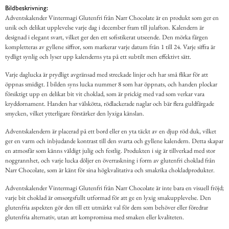
Bildbeskrivning:
Adventskalender Vintermagi Glutenfri från Narr Chocolate är en produkt som ger en
unik och delikat upplevelse varje dag i december fram till julafton. Kalendern är
designad i elegant svart, vilket ger den ett sofistikerat utseende. Den mörka färgen
kompletteras av gyllene siffror, som markerar varje datum från 1 till 24. Varje siffra är
tydligt synlig och lyser upp kalenderns yta på ett subtilt men effektivt sätt.
Varje daglucka är prydligt avgränsad med streckade linjer och har små flikar för att
öppnas smidigt. I bilden syns lucka nummer 8 som har öppnats, och handen plockar
försiktigt upp en delikat bit vit choklad, som är prickig med vad som verkar vara
kryddornament. Handen har välskötta, rödlackerade naglar och bär flera guldfärgade
smycken, vilket ytterligare förstärker den lyxiga känslan.
Adventskalendern är placerad på ett bord eller en yta täckt av en djup röd duk, vilket
ger en varm och inbjudande kontrast till den svarta och gyllene kalendern. Detta skapar
en atmosfär som känns väldigt julig och festlig. Produkten i sig är tillverkad med stor
noggrannhet, och varje lucka döljer en överraskning i form av glutenfri choklad från
Narr Chocolate, som är känt för sina högkvalitativa och smakrika chokladprodukter.
Adventskalender Vintermagi Glutenfri från Narr Chocolate är inte bara en visuell fröjd;
varje bit choklad är omsorgsfullt utformad för att ge en lyxig smakupplevelse. Den
glutenfria aspekten gör den till ett utmärkt val för dem som behöver eller föredrar
glutenfria alternativ, utan att kompromissa med smaken eller kvaliteten.