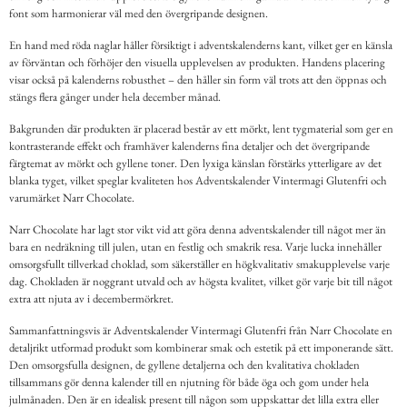
font som harmonierar väl med den övergripande designen.
En hand med röda naglar håller försiktigt i adventskalenderns kant, vilket ger en känsla
av förväntan och förhöjer den visuella upplevelsen av produkten. Handens placering
visar också på kalenderns robusthet – den håller sin form väl trots att den öppnas och
stängs flera gånger under hela december månad.
Bakgrunden där produkten är placerad består av ett mörkt, lent tygmaterial som ger en
kontrasterande effekt och framhäver kalenderns fina detaljer och det övergripande
färgtemat av mörkt och gyllene toner. Den lyxiga känslan förstärks ytterligare av det
blanka tyget, vilket speglar kvaliteten hos Adventskalender Vintermagi Glutenfri och
varumärket Narr Chocolate.
Narr Chocolate har lagt stor vikt vid att göra denna adventskalender till något mer än
bara en nedräkning till julen, utan en festlig och smakrik resa. Varje lucka innehåller
omsorgsfullt tillverkad choklad, som säkerställer en högkvalitativ smakupplevelse varje
dag. Chokladen är noggrant utvald och av högsta kvalitet, vilket gör varje bit till något
extra att njuta av i decembermörkret.
Sammanfattningsvis är Adventskalender Vintermagi Glutenfri från Narr Chocolate en
detaljrikt utformad produkt som kombinerar smak och estetik på ett imponerande sätt.
Den omsorgsfulla designen, de gyllene detaljerna och den kvalitativa chokladen
tillsammans gör denna kalender till en njutning för både öga och gom under hela
julmånaden. Den är en idealisk present till någon som uppskattar det lilla extra eller