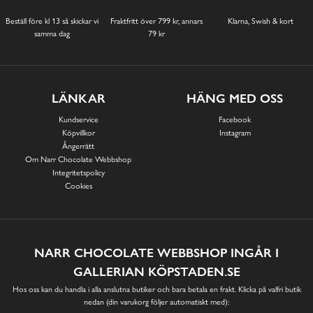
Beställ före kl 13 så skickar vi
Fraktfritt över 799 kr, annars
Klarna, Swish & kort
samma dag
79 kr
LÄNKAR
HÄNG MED OSS
Kundservice
Facebook
Köpvillkor
Instagram
Ångerrätt
Om Narr Chocolate Webbshop
Integritetspolicy
Cookies
NARR CHOCOLATE WEBBSHOP INGÅR I
GALLERIAN KÖPSTADEN.SE
Hos oss kan du handla i alla anslutna butiker och bara betala en frakt. Klicka på valfri butik
nedan (din varukorg följer automatiskt med):