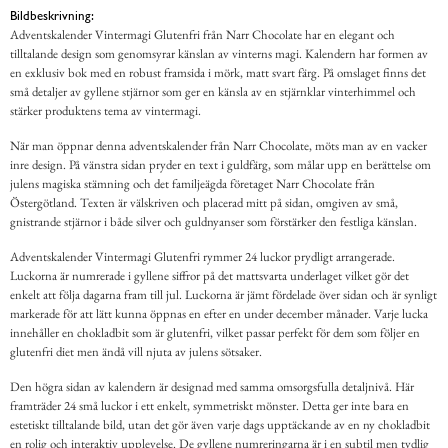
Bildbeskrivning:
Adventskalender Vintermagi Glutenfri från Narr Chocolate har en elegant och
tilltalande design som genomsyrar känslan av vinterns magi. Kalendern har formen av
en exklusiv bok med en robust framsida i mörk, matt svart färg. På omslaget finns det
små detaljer av gyllene stjärnor som ger en känsla av en stjärnklar vinterhimmel och
stärker produktens tema av vintermagi.
När man öppnar denna adventskalender från Narr Chocolate, möts man av en vacker
inre design. På vänstra sidan pryder en text i guldfärg, som målar upp en berättelse om
julens magiska stämning och det familjeägda företaget Narr Chocolate från
Östergötland. Texten är välskriven och placerad mitt på sidan, omgiven av små,
gnistrande stjärnor i både silver och guldnyanser som förstärker den festliga känslan.
Adventskalender Vintermagi Glutenfri rymmer 24 luckor prydligt arrangerade.
Luckorna är numrerade i gyllene siffror på det mattsvarta underlaget vilket gör det
enkelt att följa dagarna fram till jul. Luckorna är jämt fördelade över sidan och är synligt
markerade för att lätt kunna öppnas en efter en under december månader. Varje lucka
innehåller en chokladbit som är glutenfri, vilket passar perfekt för dem som följer en
glutenfri diet men ändå vill njuta av julens sötsaker.
Den högra sidan av kalendern är designad med samma omsorgsfulla detaljnivå. Här
framträder 24 små luckor i ett enkelt, symmetriskt mönster. Detta ger inte bara en
estetiskt tilltalande bild, utan det gör även varje dags upptäckande av en ny chokladbit
en rolig och interaktiv upplevelse. De gyllene numreringarna är i en subtil men tydlig