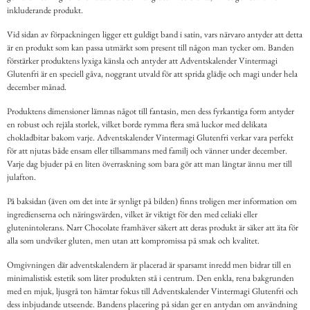
inkluderande produkt.
Vid sidan av förpackningen ligger ett guldigt band i satin, vars närvaro antyder att detta
är en produkt som kan passa utmärkt som present till någon man tycker om. Banden
förstärker produktens lyxiga känsla och antyder att Adventskalender Vintermagi
Glutenfri är en speciell gåva, noggrant utvald för att sprida glädje och magi under hela
december månad.
Produktens dimensioner lämnas något till fantasin, men dess fyrkantiga form antyder
en robust och rejäla storlek, vilket borde rymma flera små luckor med delikata
chokladbitar bakom varje. Adventskalender Vintermagi Glutenfri verkar vara perfekt
för att njutas både ensam eller tillsammans med familj och vänner under december.
Varje dag bjuder på en liten överraskning som bara gör att man längtar ännu mer till
julafton.
På baksidan (även om det inte är synligt på bilden) finns troligen mer information om
ingredienserna och näringsvärden, vilket är viktigt för den med celiaki eller
glutenintolerans. Narr Chocolate framhäver säkert att deras produkt är säker att äta för
alla som undviker gluten, men utan att kompromissa på smak och kvalitet.
Omgivningen där adventskalendern är placerad är sparsamt inredd men bidrar till en
minimalistisk estetik som låter produkten stå i centrum. Den enkla, rena bakgrunden
med en mjuk, ljusgrå ton hämtar fokus till Adventskalender Vintermagi Glutenfri och
dess inbjudande utseende. Bandens placering på sidan ger en antydan om användning