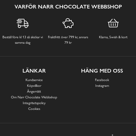
VARFÖR NARR CHOCOLATE WEBBSHOP
Beställ före kl 13 så skickar vi
Fraktfritt över 799 kr, annars
Klarna, Swish & kort
samma dag
79 kr
LÄNKAR
HÄNG MED OSS
Kundservice
Facebook
Köpvillkor
Instagram
Ångerrätt
Om Narr Chocolate Webbshop
Integritetspolicy
Cookies