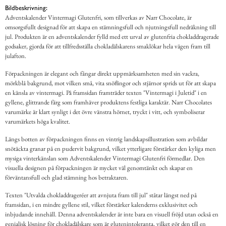
Bildbeskrivning:
Adventskalender Vintermagi Glutenfri, som tillverkas av Narr Chocolate, är
omsorgsfullt designad för att skapa en stämningsfull och njutningsfull nedräkning till
jul. Produkten är en adventskalender fylld med ett urval av glutenfria chokladdragerade
godsaker, gjorda för att tillfredsställa chokladälskarens smaklökar hela vägen fram till
julafton.
Förpackningen är elegant och fångar direkt uppmärksamheten med sin vackra,
mörkblå bakgrund, mot vilken små, vita snöflingor och stjärnor sprids ut för att skapa
en känsla av vintermagi. På framsidan framträder texten "Vintermagi i Juletid" i en
gyllene, glittrande färg som framhäver produktens festliga karaktär. Narr Chocolates
varumärke är klart synligt i det övre vänstra hörnet, tryckt i vitt, och symboliserar
varumärkets höga kvalitet.
Längs botten av förpackningen finns en vintrig landskapsillustration som avbildar
snötäckta granar på en pudervit bakgrund, vilket ytterligare förstärker den kyliga men
mysiga vinterkänslan som Adventskalender Vintermagi Glutenfri förmedlar. Den
visuella designen på förpackningen är mycket väl genomtänkt och skapar en
förväntansfull och glad stämning hos betraktaren.
Texten "Utvalda chokladdrageréer att avnjuta fram till jul" ståtar längst ned på
framsidan, i en mindre gyllene stil, vilket förstärker kalenderns exklusivitet och
inbjudande innehåll. Denna adventskalender är inte bara en visuell fröjd utan också en
genialisk lösning för chokladälskare som är glutenintoleranta, vilket gör den till en