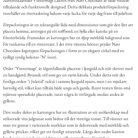
Adventskalender Vintermagi Lakrits från Narr Chocolate är både visuellt
tilltalande och funktionellt designad. Detta delikata produktförpackning
innehåller en överraskning bakom varje lucka för varje dag fram till julafton.
Förpackningen är en rektangulär låda med dimensioner som gör den lätt att
placera hemma, antingen på ett soffbord, en hylla eller kanske på en
fönsterbräda. Framsidan av kartongen har en djup mörkblå bakgrund som
för tankarna till en vinternatt. I det övre vänstra hörnet pryder Narr
Chocolate-logotypen förpackningen i form av en elegant cirkel med en
tydligt synlig bokstav "N" inuti.
Ordet "Vintermagi" är iögonfallande placerat i ljusguld och står skrivet med
en handgjord, flytande stil som ger en varm känsla. Under detta står det
festliga orden "i Juletid" också i samma ljusguld nyans, men i en mjukare
barnslig stil, vilket kan tilltala både unga och gamla. Runt texten finns små
stjärnor sporadiskt placerade, varav några är vitfärgade medan andra är
gyllene.
Den nedre delen av kartongen har en illustration av ett snölandskap med
stiliserade vita julgranar som bidrar till det vintriga temat. Till vänster ser
man tre granar i varierande storlekar som är dekorerade med mörkblå och
gyllene prickar, vilket ger ett festligt utseende. Längs den nedre kanten
breder sig en mjuk vit snödriva ut, vilket ytterligare förstärker