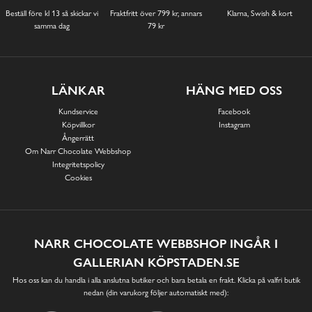
Beställ före kl 13 så skickar vi
Fraktfritt över 799 kr, annars
Klarna, Swish & kort
samma dag
79 kr
LÄNKAR
HÄNG MED OSS
Kundservice
Facebook
Köpvillkor
Instagram
Ångerrätt
Om Narr Chocolate Webbshop
Integritetspolicy
Cookies
NARR CHOCOLATE WEBBSHOP INGÅR I
GALLERIAN KÖPSTADEN.SE
Hos oss kan du handla i alla anslutna butiker och bara betala en frakt. Klicka på valfri butik
nedan (din varukorg följer automatiskt med):