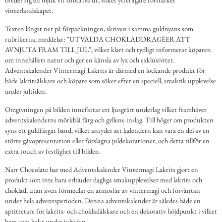
vinterlandskapet.
Texten längst ner på förpackningen, skriven i samma guldnyans som
rubrikerna, meddelar: "UTVALDA CHOKLADDRAGÉER ATT
AVNJUTA FRAM TILL JUL", vilket klart och tydligt informerar köparen
om innehållets natur och ger en känsla av lyx och exklusivitet.
Adventskalender Vintermagi Lakrits är därmed en lockande produkt för
både lakritsälskare och köpare som söker efter en speciell, smakrik upplevelse
under jultiden.
Omgivningen på bilden innefattar ett ljusgrått underlag vilket framhäver
adventskalenderns mörkblå färg och gyllene inslag. Till höger om produkten
syns ett guldfärgat band, vilket antyder att kalendern kan vara en del av en
större gåvopresentation eller förslagna juldekorationer, och detta tillför en
extra touch av festlighet till bilden.
Narr Chocolate har med Adventskalender Vintermagi Lakrits gjort en
produkt som inte bara erbjuder dagliga smakupplevelser med lakrits och
choklad, utan även förmedlar en atmosfär av vintermagi och förväntan
under hela adventsperioden. Denna adventskalender är således både en
aptitretare för lakrits- och chokladälskare och en dekorativ höjdpunkt i vilket
hem som helst under jultiden.