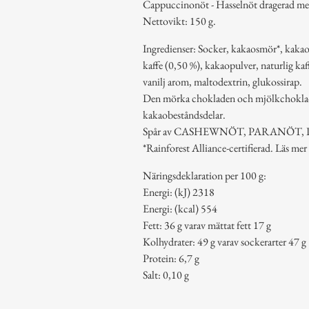
Cappuccinonöt - Hasselnöt dragerad me
Nettovikt: 150 g.
Ingredienser: Socker, kakaosmör*,
kaffe (0,50 %), kakaopulver, naturlig 
vanilj arom, maltodextrin, glukossirap.
Den mörka chokladen och mjölkchoklade
kakaobeståndsdelar.
Spår av CASHEWNÖT, PARANÖT, 
*Rainforest Alliance-certifierad. Läs mer 
Näringsdeklaration per 100 g:
Energi: (kJ) 2318
Energi: (kcal) 554
Fett: 36 g varav mättat fett 17 g
Kolhydrater: 49 g varav sockerarter 47 g
Protein: 6,7 g
Salt: 0,10 g