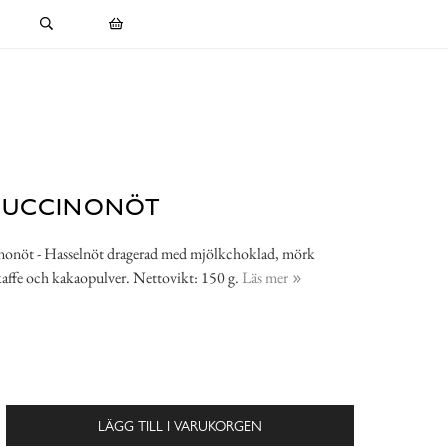
PUCCINONÖT
onöt - Hasselnöt dragerad med mjölkchoklad, mörk
affe och kakaopulver. Nettovikt: 150 g.
Läs mer
LÄGG TILL I VARUKORGEN