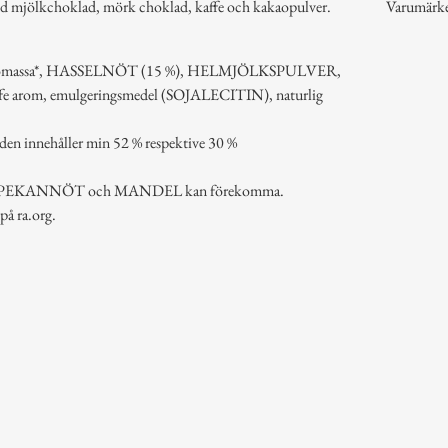
d mjölkchoklad, mörk choklad, kaffe och kakaopulver.
Varumärk
 kakaomassa*, HASSELNÖT (15 %), HELMJÖLKSPULVER,
kaffe arom, emulgeringsmedel (SOJALECITIN), naturlig
n innehåller min 52 % respektive 30 %
PEKANNÖT och MANDEL kan förekomma.
på ra.org.