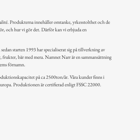
alité. Produkterna innehåller omtanke, yrkesstolthet och de
 gör, och hur vi gör det. Därför kan vi erbjuda en
sedan starten 1993 har specialiserat sig på tillverkning av
r, frukter, bär med mera. Namnet Narr är en sammansättning
dlems förnamn.
roduktionskapacitet på ca 2500ton/år. Våra kunder finns i
Europa. Produktionen är certifierad enligt FSSC 22000.