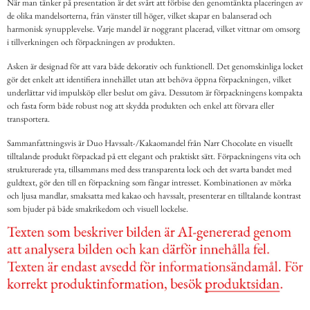
När man tänker på presentation är det svårt att förbise den genomtänkta placeringen av
de olika mandelsorterna, från vänster till höger, vilket skapar en balanserad och
harmonisk synupplevelse. Varje mandel är noggrant placerad, vilket vittnar om omsorg
i tillverkningen och förpackningen av produkten.
Asken är designad för att vara både dekorativ och funktionell. Det genomskinliga locket
gör det enkelt att identifiera innehållet utan att behöva öppna förpackningen, vilket
underlättar vid impulsköp eller beslut om gåva. Dessutom är förpackningens kompakta
och fasta form både robust nog att skydda produkten och enkel att förvara eller
transportera.
Sammanfattningsvis är Duo Havssalt-/Kakaomandel från Narr Chocolate en visuellt
tilltalande produkt förpackad på ett elegant och praktiskt sätt. Förpackningens vita och
strukturerade yta, tillsammans med dess transparenta lock och det svarta bandet med
guldtext, gör den till en förpackning som fångar intresset. Kombinationen av mörka
och ljusa mandlar, smaksatta med kakao och havssalt, presenterar en tilltalande kontrast
som bjuder på både smakrikedom och visuell lockelse.