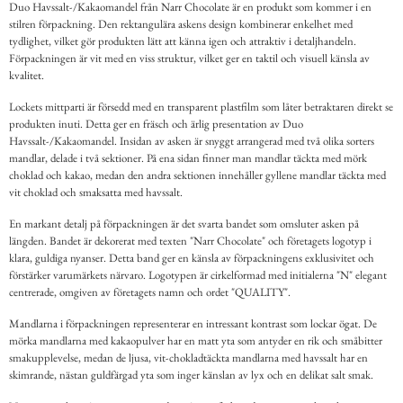
Duo Havssalt-/Kakaomandel från Narr Chocolate är en produkt som kommer i en
stilren förpackning. Den rektangulära askens design kombinerar enkelhet med
tydlighet, vilket gör produkten lätt att känna igen och attraktiv i detaljhandeln.
Förpackningen är vit med en viss struktur, vilket ger en taktil och visuell känsla av
kvalitet.
Lockets mittparti är försedd med en transparent plastfilm som låter betraktaren direkt se
produkten inuti. Detta ger en fräsch och ärlig presentation av Duo
Havssalt-/Kakaomandel. Insidan av asken är snyggt arrangerad med två olika sorters
mandlar, delade i två sektioner. På ena sidan finner man mandlar täckta med mörk
choklad och kakao, medan den andra sektionen innehåller gyllene mandlar täckta med
vit choklad och smaksatta med havssalt.
En markant detalj på förpackningen är det svarta bandet som omsluter asken på
längden. Bandet är dekorerat med texten "Narr Chocolate" och företagets logotyp i
klara, guldiga nyanser. Detta band ger en känsla av förpackningens exklusivitet och
förstärker varumärkets närvaro. Logotypen är cirkelformad med initialerna "N" elegant
centrerade, omgiven av företagets namn och ordet "QUALITY".
Mandlarna i förpackningen representerar en intressant kontrast som lockar ögat. De
mörka mandlarna med kakaopulver har en matt yta som antyder en rik och småbitter
smakupplevelse, medan de ljusa, vit-chokladtäckta mandlarna med havssalt har en
skimrande, nästan guldfärgad yta som inger känslan av lyx och en delikat salt smak.