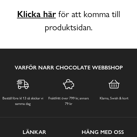
Klicka här
för att komma till
produktsidan.
VARFÖR NARR CHOCOLATE WEBBSHOP
Beställ före kl 13 så skickar vi
Fraktfritt över 799 kr, annars
Klarna, Swish & kort
samma dag
79 kr
LÄNKAR
HÄNG MED OSS