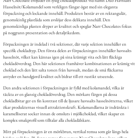
Narr Chocolate erbjuder en lyxig chokladprodukt vid namn Duo Havssalts
Hasselnöt/Kolamandel som verkligen fångar ögat med sin eleganta
förpackning och lockande innehåll. Produkten består av en rektangulär,
genomskinlig plastlåda som avslöjar dess delikata innehåll. Den
genomskinliga plasten dryper av kvalitet och speglar Narr Chocolates fokus
på noggrann presentation och detaljrikedom.
Förpackningen är indelad i två sektioner, där varje sektion innehåller en
specifik chokladtyp. Den första delen av förpackningen innehåller havssalts
hasselnöt, vilket kan kännas igen på sina krämigt vita och lätt fläckiga
chokladöverdrag. Den här sektionen framhäver kombinationen av krämig vit
choklad och den lätt salta tonen från havssalt, medan de små fläckarna
antyder en handgjord kvalitet och bidrar till ett rustikt utseende.
Den andra sektionen i förpackningen är fylld med kolamandel, vilka är
täckta av en glansig chokladöverdrag. Den mörkare färgen på dessa
chokladbitar ger en fin kontrast till de ljusare havssalts hasselnötterna, vilket
ökar produkternas visuell attraktionskraft. Kolamandlarna är indränkta i
karamelliserat socker innan de omsluts i mjölkchoklad, vilket skapar en
komplex smakprofil som tilltalar alla chokladälskare.
Mitt på förpackningen är en mörkbrun, vertikal remsa som går längs hela
höjden av lådan. På denna remsa finner man Narr Chocolates logo, vilket