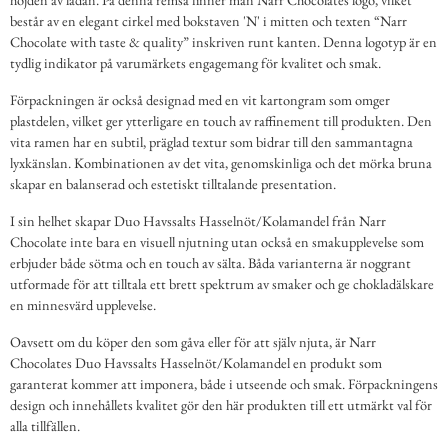
består av en elegant cirkel med bokstaven 'N' i mitten och texten “Narr
Chocolate with taste & quality” inskriven runt kanten. Denna logotyp är en
tydlig indikator på varumärkets engagemang för kvalitet och smak.
Förpackningen är också designad med en vit kartongram som omger
plastdelen, vilket ger ytterligare en touch av raffinement till produkten. Den
vita ramen har en subtil, präglad textur som bidrar till den sammantagna
lyxkänslan. Kombinationen av det vita, genomskinliga och det mörka bruna
skapar en balanserad och estetiskt tilltalande presentation.
I sin helhet skapar Duo Havssalts Hasselnöt/Kolamandel från Narr
Chocolate inte bara en visuell njutning utan också en smakupplevelse som
erbjuder både sötma och en touch av sälta. Båda varianterna är noggrant
utformade för att tilltala ett brett spektrum av smaker och ge chokladälskare
en minnesvärd upplevelse.
Oavsett om du köper den som gåva eller för att själv njuta, är Narr
Chocolates Duo Havssalts Hasselnöt/Kolamandel en produkt som
garanterat kommer att imponera, både i utseende och smak. Förpackningens
design och innehållets kvalitet gör den här produkten till ett utmärkt val för
alla tillfällen.