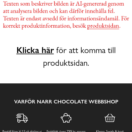
Klicka här
för att komma till
produktsidan.
VARFÖR NARR CHOCOLATE WEBBSHOP
Beställ före kl 13 så skickar vi
Fraktfritt över 799 kr, annars
Klarna, Swish & kort