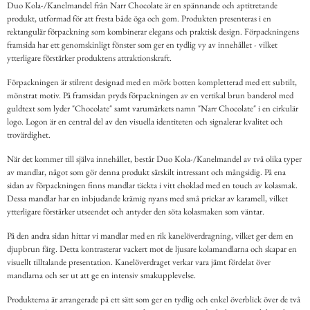
Duo Kola-/Kanelmandel från Narr Chocolate är en spännande och aptitretande
produkt, utformad för att fresta både öga och gom. Produkten presenteras i en
rektangulär förpackning som kombinerar elegans och praktisk design. Förpackningens
framsida har ett genomskinligt fönster som ger en tydlig vy av innehållet - vilket
ytterligare förstärker produktens attraktionskraft.
Förpackningen är stilrent designad med en mörk botten kompletterad med ett subtilt,
mönstrat motiv. På framsidan pryds förpackningen av en vertikal brun banderol med
guldtext som lyder "Chocolate" samt varumärkets namn "Narr Chocolate" i en cirkulär
logo. Logon är en central del av den visuella identiteten och signalerar kvalitet och
trovärdighet.
När det kommer till själva innehållet, består Duo Kola-/Kanelmandel av två olika typer
av mandlar, något som gör denna produkt särskilt intressant och mångsidig. På ena
sidan av förpackningen finns mandlar täckta i vitt choklad med en touch av kolasmak.
Dessa mandlar har en inbjudande krämig nyans med små prickar av karamell, vilket
ytterligare förstärker utseendet och antyder den söta kolasmaken som väntar.
På den andra sidan hittar vi mandlar med en rik kanelöverdragning, vilket ger dem en
djupbrun färg. Detta kontrasterar vackert mot de ljusare kolamandlarna och skapar en
visuellt tilltalande presentation. Kanelöverdraget verkar vara jämt fördelat över
mandlarna och ser ut att ge en intensiv smakupplevelse.
Produkterna är arrangerade på ett sätt som ger en tydlig och enkel överblick över de två