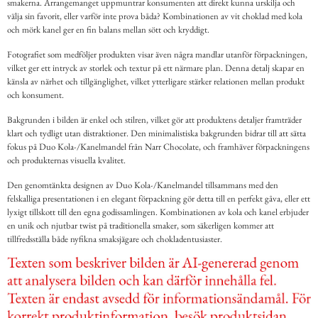
smakerna. Arrangemanget uppmuntrar konsumenten att direkt kunna urskilja och
välja sin favorit, eller varför inte prova båda? Kombinationen av vit choklad med kola
och mörk kanel ger en fin balans mellan sött och kryddigt.
Fotografiet som medföljer produkten visar även några mandlar utanför förpackningen,
vilket ger ett intryck av storlek och textur på ett närmare plan. Denna detalj skapar en
känsla av närhet och tillgänglighet, vilket ytterligare stärker relationen mellan produkt
och konsument.
Bakgrunden i bilden är enkel och stilren, vilket gör att produktens detaljer framträder
klart och tydligt utan distraktioner. Den minimalistiska bakgrunden bidrar till att sätta
fokus på Duo Kola-/Kanelmandel från Narr Chocolate, och framhäver förpackningens
och produkternas visuella kvalitet.
Den genomtänkta designen av Duo Kola-/Kanelmandel tillsammans med den
felskalliga presentationen i en elegant förpackning gör detta till en perfekt gåva, eller ett
lyxigt tillskott till den egna godissamlingen. Kombinationen av kola och kanel erbjuder
en unik och njutbar twist på traditionella smaker, som säkerligen kommer att
tillfredsställa både nyfikna smaksjägare och chokladentusiaster.