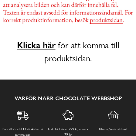
Klicka här
för att komma till
produktsidan.
VARFÖR NARR CHOCOLATE WEBBSHOP
Beställ före kl 13 så skickar vi
Fraktfritt över 799 kr, annars
Klarna, Swish & kort
samma dag
79 kr