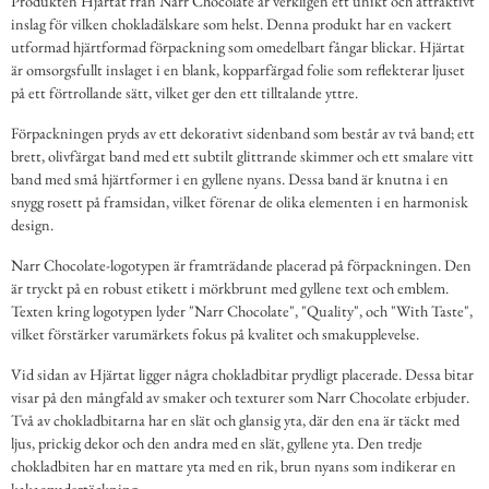
Produkten Hjärtat från Narr Chocolate är verkligen ett unikt och attraktivt
inslag för vilken chokladälskare som helst. Denna produkt har en vackert
utformad hjärtformad förpackning som omedelbart fångar blickar. Hjärtat
är omsorgsfullt inslaget i en blank, kopparfärgad folie som reflekterar ljuset
på ett förtrollande sätt, vilket ger den ett tilltalande yttre.
Förpackningen pryds av ett dekorativt sidenband som består av två band; ett
brett, olivfärgat band med ett subtilt glittrande skimmer och ett smalare vitt
band med små hjärtformer i en gyllene nyans. Dessa band är knutna i en
snygg rosett på framsidan, vilket förenar de olika elementen i en harmonisk
design.
Narr Chocolate-logotypen är framträdande placerad på förpackningen. Den
är tryckt på en robust etikett i mörkbrunt med gyllene text och emblem.
Texten kring logotypen lyder "Narr Chocolate", "Quality", och "With Taste",
vilket förstärker varumärkets fokus på kvalitet och smakupplevelse.
Vid sidan av Hjärtat ligger några chokladbitar prydligt placerade. Dessa bitar
visar på den mångfald av smaker och texturer som Narr Chocolate erbjuder.
Två av chokladbitarna har en slät och glansig yta, där den ena är täckt med
ljus, prickig dekor och den andra med en slät, gyllene yta. Den tredje
chokladbiten har en mattare yta med en rik, brun nyans som indikerar en
kakaopudertäckning.