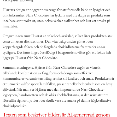
Hjärtats design är noggrant övervägd för att förmedla både en lyxighet och
omtänksamhet. Narr Chocolate har lyckats med att skapa en produkt som
inte bara ser utsökt ut, utan också väcker nyfikenhet och lust att smaka på
innehållet.
Omgivningen runt Hjärtat är enkel och avskalad, vilket låter produkten stå i
centrum utan distraktioner. Den vita bakgrunden gör att den
kopparfärgade folien och de färgglada chokladbitarna framträder ännu
tydligare. Det finns inget överflödigt i bakgrunden, vilket gör att fokus helt
ligger på Hjärtat från Narr Chocolate.
Sammanfattningsvis, Hjärtat från Narr Chocolate utgör en visuellt
tilltalande kombination av färg, form och design som effektivt
kommunicerar varumärkets hängivenhet till kvalitet och smak. Produkten är
ett utmärkt val för speciella tillfällen, presenter eller helt enkelt som en lyxig
självvård. När man ser Hjärtat med den imponerande Narr Chocolate-
logotypen, bandrosetten och de olika chokladbitarna, är det svårt att inte
föreställa sig hur njutbart det skulle vara att smaka på denna högkvalitativa
chokladprodukt.