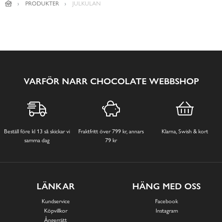
PRODUKTER
JULKULAN
VARFÖR NARR CHOCOLATE WEBBSHOP
Beställ före kl 13 så skickar vi
Fraktfritt över 799 kr, annars
Klarna, Swish & kort
samma dag
79 kr
LÄNKAR
HÄNG MED OSS
Kundservice
Facebook
Köpvillkor
Instagram
Ångerrätt