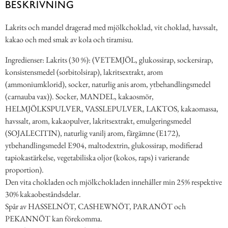
BESKRIVNING
Lakrits och mandel dragerad med mjölkchoklad, vit choklad, havssalt,
kakao och med smak av kola och tiramisu.
Ingredienser: Lakrits (30 %): (VETEMJÖL, glukossirap, sockersirap,
konsistensmedel (sorbitolsirap), lakritsextrakt, arom
(ammoniumklorid), socker, naturlig anis arom, ytbehandlingsmedel
(carnauba vax)). Socker, MANDEL, kakaosmör,
HELMJÖLKSPULVER, VASSLEPULVER, LAKTOS, kakaomassa,
havssalt, arom, kakaopulver, lakritsextrakt, emulgeringsmedel
(SOJALECITIN), naturlig vanilj arom, färgämne (E172),
ytbehandlingsmedel E904, maltodextrin, glukossirap, modifierad
tapiokastärkelse, vegetabiliska oljor (kokos, raps) i varierande
proportion).
Den vita chokladen och mjölkchokladen innehåller min 25% respektive
30% kakaobeståndsdelar.
Spår av HASSELNÖT, CASHEWNÖT, PARANÖT och
PEKANNÖT kan förekomma.