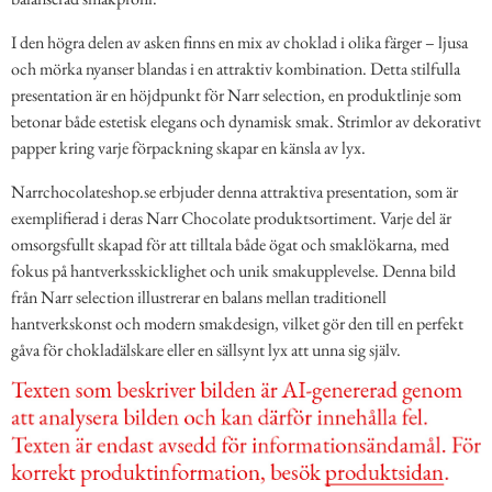
I den högra delen av asken finns en mix av choklad i olika färger – ljusa
och mörka nyanser blandas i en attraktiv kombination. Detta stilfulla
presentation är en höjdpunkt för Narr selection, en produktlinje som
betonar både estetisk elegans och dynamisk smak. Strimlor av dekorativt
papper kring varje förpackning skapar en känsla av lyx.
Narrchocolateshop.se erbjuder denna attraktiva presentation, som är
exemplifierad i deras Narr Chocolate produktsortiment. Varje del är
omsorgsfullt skapad för att tilltala både ögat och smaklökarna, med
fokus på hantverksskicklighet och unik smakupplevelse. Denna bild
från Narr selection illustrerar en balans mellan traditionell
hantverkskonst och modern smakdesign, vilket gör den till en perfekt
gåva för chokladälskare eller en sällsynt lyx att unna sig själv.