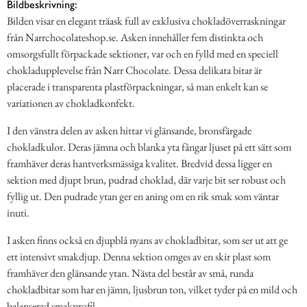
Bildbeskrivning:
Bilden visar en elegant träask full av exklusiva chokladöverraskningar
från Narrchocolateshop.se. Asken innehåller fem distinkta och
omsorgsfullt förpackade sektioner, var och en fylld med en speciell
chokladupplevelse från Narr Chocolate. Dessa delikata bitar är
placerade i transparenta plastförpackningar, så man enkelt kan se
variationen av chokladkonfekt.
I den vänstra delen av asken hittar vi glänsande, bronsfärgade
chokladkulor. Deras jämna och blanka yta fångar ljuset på ett sätt som
framhäver deras hantverksmässiga kvalitet. Bredvid dessa ligger en
sektion med djupt brun, pudrad choklad, där varje bit ser robust och
fyllig ut. Den pudrade ytan ger en aning om en rik smak som väntar
inuti.
I asken finns också en djupblå nyans av chokladbitar, som ser ut att ge
ett intensivt smakdjup. Denna sektion omges av en skir plast som
framhäver den glänsande ytan. Nästa del består av små, runda
chokladbitar som har en jämn, ljusbrun ton, vilket tyder på en mild och
balanserad smakprofil.