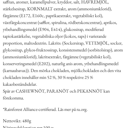
saffran, aromer, karamellpulver, kryddor, salt, HAVREMJÖL,
stärkelsesirap, KORNMALT extrakt, arom (ammoniumklorid),
färgämne (E172, E160c, paprikaextrakt, vegetabiliskt kol),
växtfärgskoncentrat (safflor, spirulina, rödbetskoncentrat), aprikos,
ytbehandlingsmedel (E904, E414), glukossirap, modifierad
tapiokastärkelse, vegetabiliska oljor (kokos, raps) i varierande
proportion, maltodextrin. Lakrits: (Sockersirap, VETEMJÖL, socker,
glykossirap, glykos-fruktossirap, konsistensmedel (sorbitolsirap), arom
(ammoniumklorid), lakritsextrakt, färgämne (vegetabiliskt kol),
konserveringsmedel (E202), naturlig anis arom, ytbehandlingsmedel
(karnaubavax)). Den mörka chokladen, mjölkchokladen och den vita
chokladen innehåller min 52 %, 30 % respektive 25 %
kakaobeståndsdelar.
Spår av CASHEWNÖT, PARANÖT och PEKANNÖT kan
förekomma.
*Rainforest Alliance-certifierad. Läs mer på ra.org.
Nettovikt: 480g
Näringsdeklaration per 100 g: