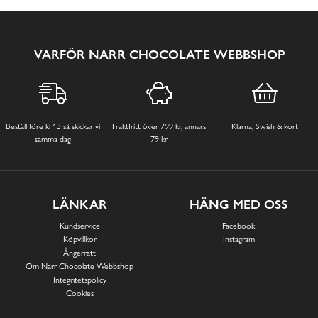
VARFÖR NARR CHOCOLATE WEBBSHOP
Beställ före kl 13 så skickar vi
Fraktfritt över 799 kr, annars
Klarna, Swish & kort
samma dag
79 kr
LÄNKAR
HÄNG MED OSS
Kundservice
Facebook
Köpvillkor
Instagram
Ångerrätt
Om Narr Chocolate Webbshop
Integritetspolicy
Cookies