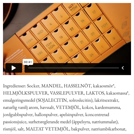
Ingredienser: Socker, MANDEL, HASSELNÖT, kakaosmör*,
HELMJÖLKSPULVER, VASSLEPULVER, LAKTOS, kakaomassa*,
emulgeringsmedel (SOJALECITIN, solroslecitin), lakritsextrakt,
naturlig vanilj arom, havssalt, VETEMJÖL, kokos, kardemumma,
jordgubbspulver, hallonpulver, apelsinpulver, koncentrerad
passionsjuice, surhetsreglerande medel (äppelsyra, natriummalat),
rismjöl, salt, MALTAT VETEMJÖL, bakpulver, natriumbikarbonat,