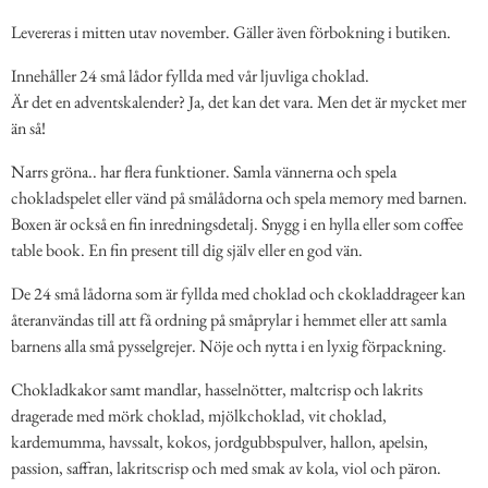
Levereras i mitten utav november. Gäller även förbokning i butiken.
Innehåller 24 små lådor fyllda med vår ljuvliga choklad.
Är det en adventskalender? Ja, det kan det vara. Men det är mycket mer
än så!
Narrs gröna.. har flera funktioner. Samla vännerna och spela
chokladspelet eller vänd på smålådorna och spela memory med barnen.
Boxen är också en fin inredningsdetalj. Snygg i en hylla eller som coffee
table book. En fin present till dig själv eller en god vän.
De 24 små lådorna som är fyllda med choklad och ckokladdrageer kan
återanvändas till att få ordning på småprylar i hemmet eller att samla
barnens alla små pysselgrejer. Nöje och nytta i en lyxig förpackning.
Chokladkakor samt mandlar, hasselnötter, maltcrisp och lakrits
dragerade med mörk choklad, mjölkchoklad, vit choklad,
kardemumma, havssalt, kokos, jordgubbspulver, hallon, apelsin,
passion, saffran, lakritscrisp och med smak av kola, viol och päron.