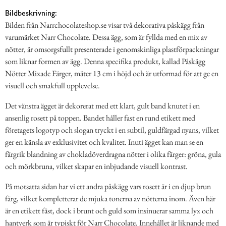
Bildbeskrivning:
Bilden från Narrchocolateshop.se visar två dekorativa påskägg från
varumärket Narr Chocolate. Dessa ägg, som är fyllda med en mix av
nötter, är omsorgsfullt presenterade i genomskinliga plastförpackningar
som liknar formen av ägg. Denna specifika produkt, kallad Påskägg
Nötter Mixade Färger, mäter 13 cm i höjd och är utformad för att ge en
visuell och smakfull upplevelse.
Det vänstra ägget är dekorerat med ett klart, gult band knutet i en
ansenlig rosett på toppen. Bandet håller fast en rund etikett med
företagets logotyp och slogan tryckt i en subtil, guldfärgad nyans, vilket
ger en känsla av exklusivitet och kvalitet. Inuti ägget kan man se en
färgrik blandning av chokladöverdragna nötter i olika färger: gröna, gula
och mörkbruna, vilket skapar en inbjudande visuell kontrast.
På motsatta sidan har vi ett andra påskägg vars rosett är i en djup brun
färg, vilket kompletterar de mjuka tonerna av nötterna inom. Även här
är en etikett fäst, dock i brunt och guld som insinuerar samma lyx och
hantverk som är typiskt för Narr Chocolate. Innehållet är liknande med