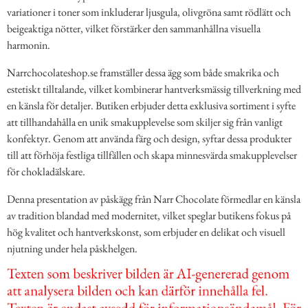
variationer i toner som inkluderar ljusgula, olivgröna samt rödlätt och
beigeaktiga nötter, vilket förstärker den sammanhållna visuella
harmonin.
Narrchocolateshop.se framställer dessa ägg som både smakrika och
estetiskt tilltalande, vilket kombinerar hantverksmässig tillverkning med
en känsla för detaljer. Butiken erbjuder detta exklusiva sortiment i syfte
att tillhandahålla en unik smakupplevelse som skiljer sig från vanligt
konfektyr. Genom att använda färg och design, syftar dessa produkter
till att förhöja festliga tillfällen och skapa minnesvärda smakupplevelser
för chokladälskare.
Denna presentation av påskägg från Narr Chocolate förmedlar en känsla
av tradition blandad med modernitet, vilket speglar butikens fokus på
hög kvalitet och hantverkskonst, som erbjuder en delikat och visuell
njutning under hela påskhelgen.