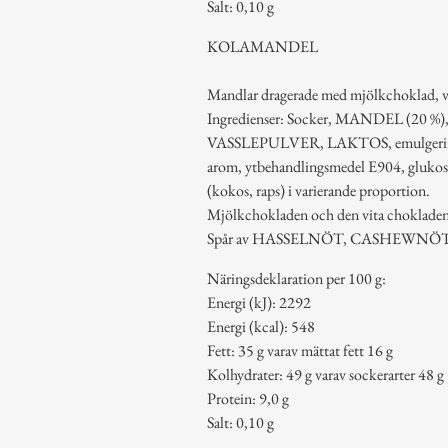
Salt: 0,10 g
KOLAMANDEL
Mandlar dragerade med mjölkchoklad, v
Ingredienser: Socker, MANDEL (20 
VASSLEPULVER, LAKTOS, emulgeringsm
arom, ytbehandlingsmedel E904, glukossir
(kokos, raps) i varierande proportion.
Mjölkchokladen och den vita chokladen 
Spår av HASSELNÖT, CASHEWNÖT
Näringsdeklaration per 100 g:
Energi (kJ): 2292
Energi (kcal): 548
Fett: 35 g varav mättat fett 16 g
Kolhydrater: 49 g varav sockerarter 48 g
Protein: 9,0 g
Salt: 0,10 g