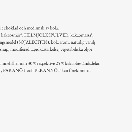
it choklad och med smak av kola.
%), kakaosmör*, HELMJÖLKSPULVER, kakaomassa*,
edel (SOJALECITIN), kola arom, naturlig vanilj
ap, modifierad tapiokastärkelse, vegetabiliska oljor
innehåller min 30 % respektive 25 % kakaobeståndsdelar.
, PARANÖT och PEKANNÖT kan förekomma.