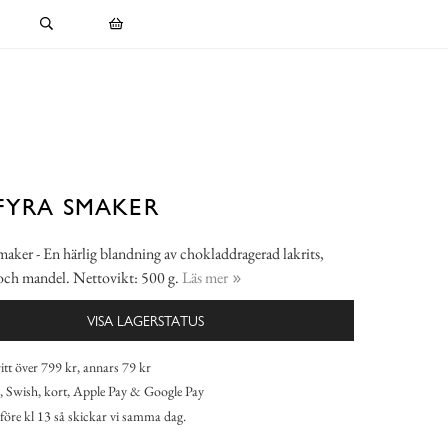
FYRA SMAKER
maker - En härlig blandning av chokladdragerad lakrits,
 och mandel. Nettovikt: 500 g.
Läs mer
VISA LAGERSTATUS
itt över 799 kr, annars 79 kr
 Swish, kort, Apple Pay & Google Pay
 före kl 13 så skickar vi samma dag.