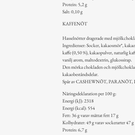
Protein: 5,2 g
Salt: 0,10 g
KAFFENÖT
Hasselnötter dragerade med mjölkchokla
Ingredienser: Socker, kakaosmör*,
kaffe (0,50 %), kakaopulver, naturlig 
vanilj arom, maltodextrin, glukossirap.
Den mörka chokladen och mjölkchoklade
kakaobeståndsdelar.
Spår av CASHEWNÖT, PARANÖT, 
Näringsdeklaration per 100 g:
Energi (kJ): 2318
Energi (kcal): 554
Fett: 36 g varav mättat fett 17 g
Kolhydrater: 49 g varav sockerarter 47 g
Protein: 6,7 g