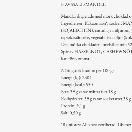
HAVSSALTSMANDEL
Mandlar dragerade med mörk choklad oc
Ingredienser: Kakaomassa*, socker, MA
(SOJALECITIN), naturlig vanilj arom, 
tapiokastärkelse, vegetabiliska oljor (kok
Den mörka chokladen innehåller min 52
Spår av HASSELNÖT, CASHEWN
kan förekomma.
Näringsdeklaration per 100 g:
Energi (kJ): 2304
Energi (kcal): 550
Fett: 39 g varav mättat fett 18 g
Kolhydrater: 39 g varav sockerarter 38 g
Protein: 9,1 g
Salt: 0,50 g
*Rainforest Alliance-certifierad. Läs mer 