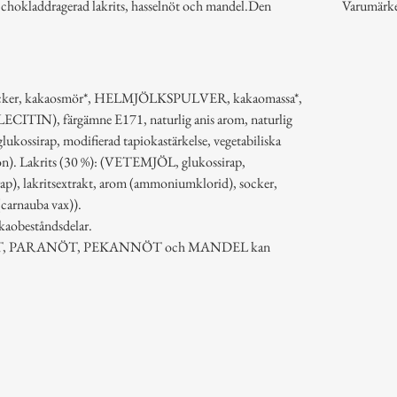
v chokladdragerad lakrits, hasselnöt och mandel.Den
Varumärk
(Socker, kakaosmör*, HELMJÖLKSPULVER, kakaomassa*,
LECITIN), färgämne E171, naturlig anis arom, naturlig
ukossirap, modifierad tapiokastärkelse, vegetabiliska
tion). Lakrits (30 %): (VETEMJÖL, glukossirap,
rap), lakritsextrakt, arom (ammoniumklorid), socker,
(carnauba vax)).
kaobeståndsdelar.
T, PARANÖT, PEKANNÖT och MANDEL kan