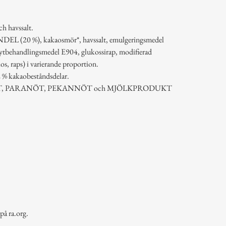
h havssalt.
NDEL (20 %), kakaosmör*, havssalt, emulgeringsmedel
ytbehandlingsmedel E904, glukossirap, modifierad
os, raps) i varierande proportion.
 % kakaobeståndsdelar.
ÖT, PARANÖT, PEKANNÖT och MJÖLKPRODUKT
på ra.org.