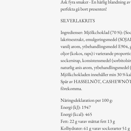
Ask fyra smaker - En härlig blandning a
perfekta gå bort presenten!
SILVERLAKRITS
Ingredienser: Mjölkchoklad (70 %): 
lakritsextrakt, emulgeringsmedel (SOJA
vanilj arom, ytbehandlingsmedel E904, gl
oljor (kokos, raps) i varierande propor
sockersirap, konsistensmedel (sorbitolsi
naturlig anis arom, ytbehandlingsmedel 
Mjölkchokladen innehåller min 30 % ka
Spår av HASSELNÖT, CASHEWNÖ
förekomma.
Näringsdeklaration per 100 g:
Energi (kJ): 1947
Energi (kcal): 465
Fett: 22 g varav mättat fett 13 g
Kolhydrater: 61 g varav sockerarter 51 g