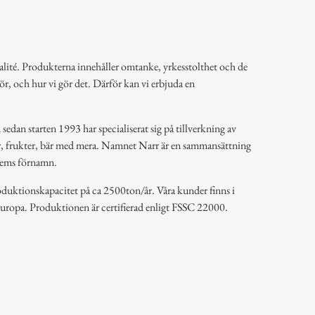
alité. Produkterna innehåller omtanke, yrkesstolthet och de
 gör, och hur vi gör det. Därför kan vi erbjuda en
sedan starten 1993 har specialiserat sig på tillverkning av
r, frukter, bär med mera. Namnet Narr är en sammansättning
dlems förnamn.
roduktionskapacitet på ca 2500ton/år. Våra kunder finns i
Europa. Produktionen är certifierad enligt FSSC 22000.