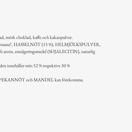
d, mörk choklad, kaffe och kakaopulver.
 kakaomassa*, HASSELNÖT (15 %), HELMJÖLKSPULVER,
kaffe arom, emulgeringsmedel (SOJALECITIN), naturlig
n innehåller min 52 % respektive 30 %
PEKANNÖT och MANDEL kan förekomma.