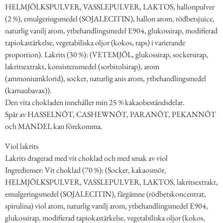
HELMJÖLKSPULVER, VASSLEPULVER, LAKTOS, hallonpulver
(2 %), emulgeringsmedel (SOJALECITIN), hallon arom, rödbetsjuice,
naturlig vanilj arom, ytbehandlingsmedel E904, glukossirap, modifierad
tapiokastärkelse, vegetabiliska oljor (kokos, raps) i varierande
proportion). Lakrits (30 %): (VETEMJÖL, glukossirap, sockersirap,
lakritsextrakt, konsistensmedel (sorbitolsirap), arom
(ammoniumklorid), socker, naturlig anis arom, ytbehandlingsmedel
(karnaubavax)).
Den vita chokladen innehåller min 25 % kakaobeståndsdelar.
Spår av HASSELNÖT, CASHEWNÖT, PARANÖT, PEKANNÖT
och MANDEL kan förekomma.
Viol lakrits
Lakrits dragerad med vit choklad och med smak av viol
Ingredienser: Vit choklad (70 %): (Socker, kakaosmör,
HELMJÖLKSPULVER, VASSLEPULVER, LAKTOS, lakritsextrakt,
emulgeringsmedel (SOJALECITIN), färgämne (rödbetskoncentrat,
spirulina) viol arom, naturlig vanilj arom, ytbehandlingsmedel E904,
glukossirap, modifierad tapiokastärkelse, vegetabiliska oljor (kokos,