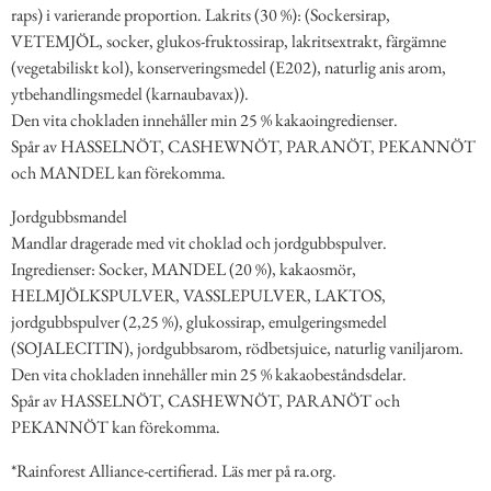
raps) i varierande proportion. Lakrits (30 %): (Sockersirap,
VETEMJÖL, socker, glukos-fruktossirap, lakritsextrakt, färgämne
(vegetabiliskt kol), konserveringsmedel (E202), naturlig anis arom,
ytbehandlingsmedel (karnaubavax)).
Den vita chokladen innehåller min 25 % kakaoingredienser.
Spår av HASSELNÖT, CASHEWNÖT, PARANÖT, PEKANNÖT
och MANDEL kan förekomma.
Jordgubbsmandel
Mandlar dragerade med vit choklad och jordgubbspulver.
Ingredienser: Socker, MANDEL (20 %), kakaosmör,
HELMJÖLKSPULVER, VASSLEPULVER, LAKTOS,
jordgubbspulver (2,25 %), glukossirap, emulgeringsmedel
(SOJALECITIN), jordgubbsarom, rödbetsjuice, naturlig vaniljarom.
Den vita chokladen innehåller min 25 % kakaobeståndsdelar.
Spår av HASSELNÖT, CASHEWNÖT, PARANÖT och
PEKANNÖT kan förekomma.
*Rainforest Alliance-certifierad. Läs mer på ra.org.