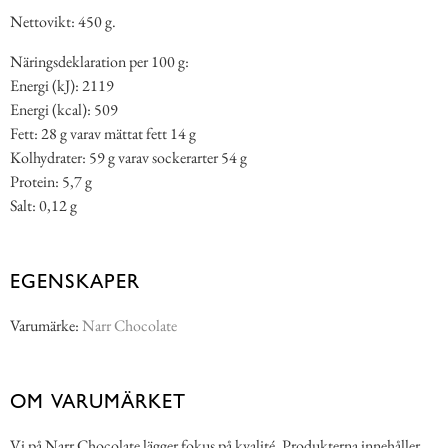
Nettovikt: 450 g.
Näringsdeklaration per 100 g:
Energi (kJ): 2119
Energi (kcal): 509
Fett: 28 g varav mättat fett 14 g
Kolhydrater: 59 g varav sockerarter 54 g
Protein: 5,7 g
Salt: 0,12 g
EGENSKAPER
Varumärke:
Narr Chocolate
OM VARUMÄRKET
Vi på Narr Chocolate lägger fokus på kvalité. Produkterna innehåller