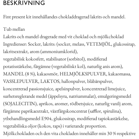
BESKRIVNING
Fint present kit innehållandes chokladdragerad lakrits och mandel.
Tub mellan
Lakrits och mandel dragerade med vit choklad och mjölkchoklad
Ingredienser: Socker, lakrits: (socker, melass, VETEMJÖL, glukossirap,
lakritsextrakt, arom (ammoniumklorid),
vegetabilisk kokosfett, stabilisator (sorbitol), modifierad
potatisstärkelse, färgämne (vegetabiliskt kol), naturlig anis arom),
MANDEL (8 %), kakaosmör, HELMJÖLKSPULVER, kakaomassa,
VASSLEPULVER, LAKTOS, hallonpulver, blåbärspulver,
koncentrerad passionsjuice, apelsinpulver, koncentrerad limejuice,
surhetsreglerande medel (äppelsyra, natriummalat), emulgeringsmedel
(SOJALECITIN), aprikos, aromer, rödbetsjuice, naturlig vanilj arom,
färgämne paprikaextrakt, växtfärgskoncentrat (safflor, spirulina),
ytbehandlingsmedel E904, glukossirap, modifierad tapiokastärkelse,
vegetabiliska oljor (kokos, raps) i varierande proportion.
Mjölkchokladen och den vita chokladen innehåller min 30 % respektive