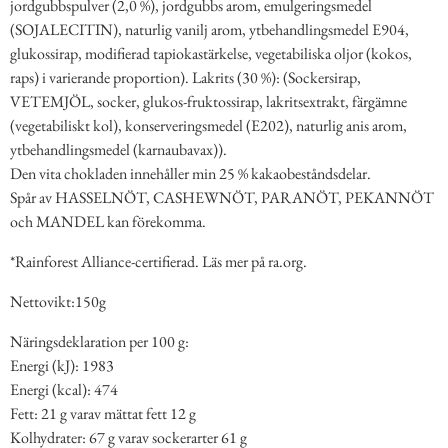
jordgubbspulver (2,0 %), jordgubbs arom, emulgeringsmedel
(SOJALECITIN), naturlig vanilj arom, ytbehandlingsmedel E904,
glukossirap, modifierad tapiokastärkelse, vegetabiliska oljor (kokos,
raps) i varierande proportion). Lakrits (30 %): (Sockersirap,
VETEMJÖL, socker, glukos-fruktossirap, lakritsextrakt, färgämne
(vegetabiliskt kol), konserveringsmedel (E202), naturlig anis arom,
ytbehandlingsmedel (karnaubavax)).
Den vita chokladen innehåller min 25 % kakaobeståndsdelar.
Spår av HASSELNÖT, CASHEWNÖT, PARANÖT, PEKANNÖT
och MANDEL kan förekomma.
*Rainforest Alliance-certifierad. Läs mer på ra.org.
Nettovikt:150g
Näringsdeklaration per 100 g:
Energi (kJ): 1983
Energi (kcal): 474
Fett: 21 g varav mättat fett 12 g
Kolhydrater: 67 g varav sockerarter 61 g