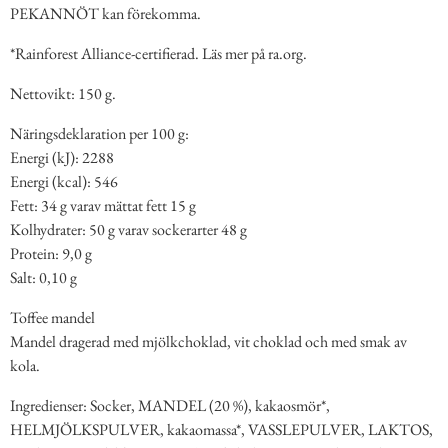
PEKANNÖT kan förekomma.
*Rainforest Alliance-certifierad. Läs mer på ra.org.
Nettovikt: 150 g.
Näringsdeklaration per 100 g:
Energi (kJ): 2288
Energi (kcal): 546
Fett: 34 g varav mättat fett 15 g
Kolhydrater: 50 g varav sockerarter 48 g
Protein: 9,0 g
Salt: 0,10 g
Toffee mandel
Mandel dragerad med mjölkchoklad, vit choklad och med smak av
kola.
Ingredienser: Socker, MANDEL (20 %), kakaosmör*,
HELMJÖLKSPULVER, kakaomassa*, VASSLEPULVER, LAKTOS,