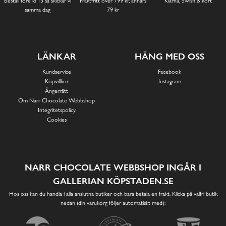
Beställ före kl 13 så skickar vi
Fraktfritt över 799 kr, annars
Klarna, Swish & kort
samma dag
79 kr
LÄNKAR
HÄNG MED OSS
Kundservice
Facebook
Köpvillkor
Instagram
Ångerrätt
Om Narr Chocolate Webbshop
Integritetspolicy
Cookies
NARR CHOCOLATE WEBBSHOP INGÅR I
GALLERIAN KÖPSTADEN.SE
Hos oss kan du handla i alla anslutna butiker och bara betala en frakt. Klicka på valfri butik
nedan (din varukorg följer automatiskt med):