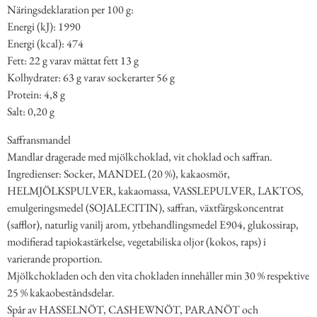
Näringsdeklaration per 100 g:
Energi (kJ): 1990
Energi (kcal): 474
Fett: 22 g varav mättat fett 13 g
Kolhydrater: 63 g varav sockerarter 56 g
Protein: 4,8 g
Salt: 0,20 g
Saffransmandel
Mandlar dragerade med mjölkchoklad, vit choklad och saffran.
Ingredienser: Socker, MANDEL (20 %), kakaosmör,
HELMJÖLKSPULVER, kakaomassa, VASSLEPULVER, LAKTOS,
emulgeringsmedel (SOJALECITIN), saffran, växtfärgskoncentrat
(safflor), naturlig vanilj arom, ytbehandlingsmedel E904, glukossirap,
modifierad tapiokastärkelse, vegetabiliska oljor (kokos, raps) i
varierande proportion.
Mjölkchokladen och den vita chokladen innehåller min 30 % respektive
25 % kakaobeståndsdelar.
Spår av HASSELNÖT, CASHEWNÖT, PARANÖT och