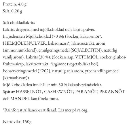
Protein: 4,0 g
Salt: 0,20 g
Salt chokladlakrits
Lakrits dragerad med mjölkchoklad och lakritspulver.
Ingredienser: Mjölkchoklad (70 %): (Socker, kakaosmör*,
HELMJÖLKSPULVER, kakaomassa*, lakritsextrakt, arom
(ammoniumklorid), emulgeringsmedel (SOJALECITIN), naturlig
vanilj arom). Lakrits (30 %): (Sockersirap, VETEMJÖL, socker, glukos-
fruktossirap, lakritsextrakt, färgämne (vegetabiliskt kol),
konserveringsmedel (E202), naturlig anis arom, ytbehandlingsmedel
(karnaubavax)).
Mjölkchokladen innehåller min 30 % kakaobeståndsdelar.
Spår av HASSELNÖT, CASHEWNÖT, PARANÖT, PEKANNÖT
och MANDEL kan förekomma.
*Rainforest Alliance-certifierad. Läs mer på ra.org.
Nettovikt: 150g.