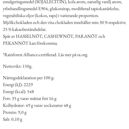
emulgeringsmedel (SOJALECITIN), kola arom, naturlig vanilj arom,
ytbehandlingsmedel E904, glukossirap, modifierad tapiokastärkelse,
vegetabiliska oljor (kokos, raps) i varierande proportion.
Mjölkchokladen och den vita chokladen innehåller min 30 % respektive
25 % kakaobeståndsdelar.
Spår av HASSELNÖT, CASHEWNÖT, PARANÖT och
PEKANNÖT kan förekomma.
*Rainforest Alliance-certifierad. Läs mer på ra.org.
Nettovikt: 150g.
Näringsdeklaration per 100 g:
Energi (kJ): 2229
Energi (kcal): 548
Fett: 35 g varav mättat fett 16 g
Kolhydrater: 49 g varav sockerarter 48 g
Protein: 9,0 g
Salt: 0,10 g