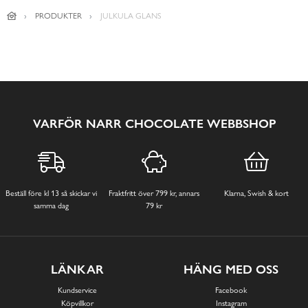
PRODUKTER
JULKULA GLANS
VARFÖR NARR CHOCOLATE WEBBSHOP
Beställ före kl 13 så skickar vi
Fraktfritt över 799 kr, annars
Klarna, Swish & kort
samma dag
79 kr
LÄNKAR
HÄNG MED OSS
Kundservice
Facebook
Köpvillkor
Instagram