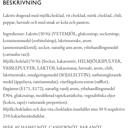
BESKRIVNING
Lakrits dragerad med mjölkchoklad, vit choklad, mörk choklad, chili,
peppar, havssalt och med smak av kola och passion.
Ingredienser: Lakrits (30 %): (VETEMJÖL, glukossirap, sockersirap,
konsistensmedel (sorbitolsirap), lakritsextrakt, arom
(ammoniumklorid), socker, naturlig anis arom, ytbehandlingsmedel
(carnauba vax)).
Mjölkchoklad (70 %): (Socker, kakaosmör, HELMJÖLKSPULVER,
VASSLEPULVER, LAKTOS, kakaomassa, havssalt, arom, chili,
lakritsextrakt, emulgeringsmedel (SOJALECITIN), surhetsreglerande
medel (äppelsyra, natriummalat), växtfärgskoncentrat (safflor),
färgämne (E171, E172), naturlig vanilj arom, ytbehandlingsmedel
E904, glukossirap, modifierad tapiokastärkelse, vegetabiliska oljor
(kokos, raps) i varierande proportion).
Mjölkchokladen och den vita chokladen innehåller min 30 % respektive
25% kakaobeståndsdelar.
SPÅR AV HASSELNÖT, CASHEWNÖT, PARANÖT,