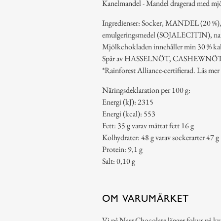
Kanelmandel - Mandel dragerad med mjö
Ingredienser: Socker, MANDEL (20 
emulgeringsmedel (SOJALECITIN), natur
Mjölkchokladen innehåller min 30 % ka
Spår av HASSELNÖT, CASHEWNÖT
*Rainforest Alliance-certifierad. Läs mer 
Näringsdeklaration per 100 g:
Energi (kJ): 2315
Energi (kcal): 553
Fett: 35 g varav mättat fett 16 g
Kolhydrater: 48 g varav sockerarter 47 g
Protein: 9,1 g
Salt: 0,10 g
OM VARUMÄRKET
Vi på Narr Chocolate lägger fokus på kv