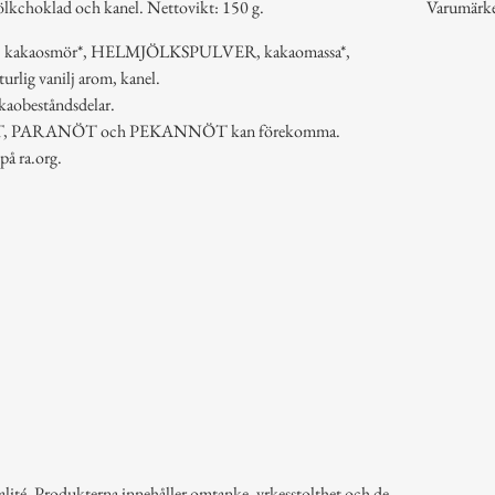
lkchoklad och kanel. Nettovikt: 150 g.
Varumärk
%), kakaosmör*, HELMJÖLKSPULVER, kakaomassa*,
lig vanilj arom, kanel.
kaobeståndsdelar.
, PARANÖT och PEKANNÖT kan förekomma.
på ra.org.
alité. Produkterna innehåller omtanke, yrkesstolthet och de