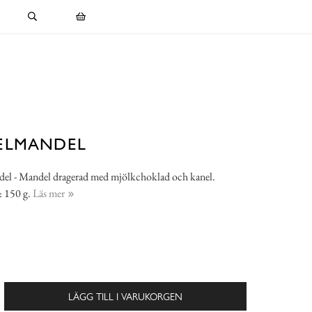
ELMANDEL
el - Mandel dragerad med mjölkchoklad och kanel.
: 150 g.
Läs mer
LÄGG TILL I VARUKORGEN