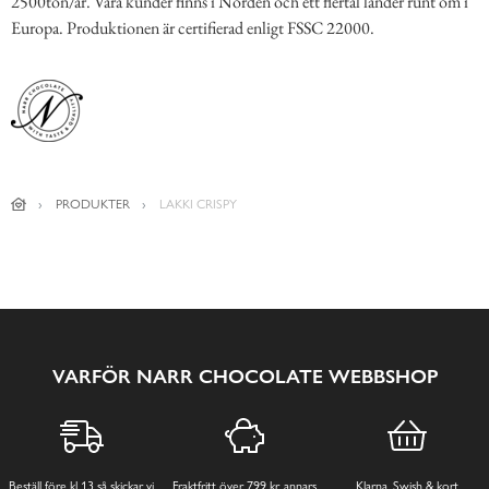
2500ton/år. Våra kunder finns i Norden och ett flertal länder runt om i
Europa. Produktionen är certifierad enligt FSSC 22000.
PRODUKTER
LAKKI CRISPY
VARFÖR NARR CHOCOLATE WEBBSHOP
Beställ före kl 13 så skickar vi
Fraktfritt över 799 kr, annars
Klarna, Swish & kort