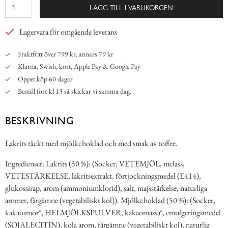
LÄGG TILL I VARUKORGEN
Lagervara för omgående leverans
Fraktfritt över 799 kr, annars 79 kr
Klarna, Swish, kort, Apple Pay & Google Pay
Öppet köp 60 dagar
Beställ före kl 13 så skickar vi samma dag.
BESKRIVNING
Lakrits täckt med mjölkchoklad och med smak av toffee.
Ingredienser: Lakrits (50 %): (Socker, VETEMJÖL, melass,
VETESTÄRKELSE, lakritsextrakt, förtjockningsmedel (E414),
glukossirap, arom (ammoniumklorid), salt, majsstärkelse, naturliga
aromer, färgämne (vegetabiliskt kol)). Mjölkchoklad (50 %): (Socker,
kakaosmör*, HELMJÖLKSPULVER, kakaomassa*, emulgeringsmedel
(SOJALECITIN), kola arom, färgämne (vegetabiliskt kol), naturlig