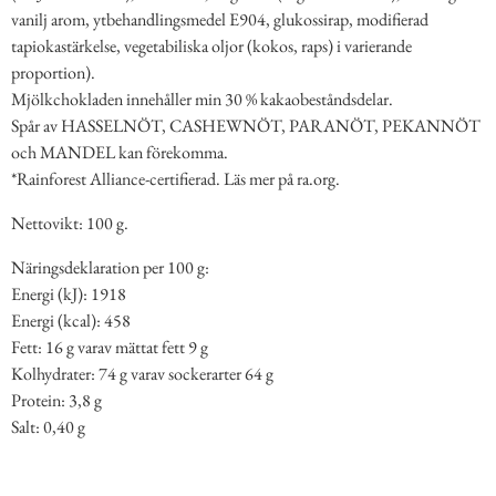
vanilj arom, ytbehandlingsmedel E904, glukossirap, modifierad
tapiokastärkelse, vegetabiliska oljor (kokos, raps) i varierande
proportion).
Mjölkchokladen innehåller min 30 % kakaobeståndsdelar.
Spår av HASSELNÖT, CASHEWNÖT, PARANÖT, PEKANNÖT
och MANDEL kan förekomma.
*Rainforest Alliance-certifierad. Läs mer på ra.org.
Nettovikt: 100 g.
Näringsdeklaration per 100 g:
Energi (kJ): 1918
Energi (kcal): 458
Fett: 16 g varav mättat fett 9 g
Kolhydrater: 74 g varav sockerarter 64 g
Protein: 3,8 g
Salt: 0,40 g