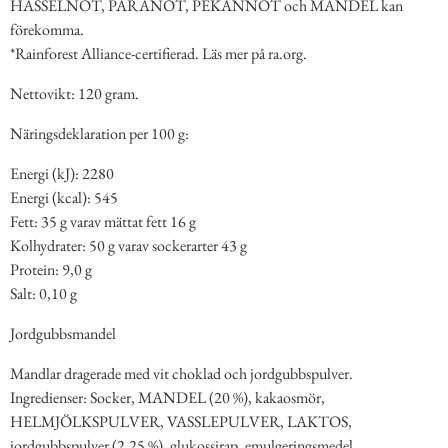
HASSELNÖT, PARANÖT, PEKANNÖT och MANDEL kan
förekomma.
*Rainforest Alliance-certifierad. Läs mer på ra.org.
Nettovikt: 120 gram.
Näringsdeklaration per 100 g:
Energi (kJ): 2280
Energi (kcal): 545
Fett: 35 g varav mättat fett 16 g
Kolhydrater: 50 g varav sockerarter 43 g
Protein: 9,0 g
Salt: 0,10 g
Jordgubbsmandel
Mandlar dragerade med vit choklad och jordgubbspulver.
Ingredienser: Socker, MANDEL (20 %), kakaosmör,
HELMJÖLKSPULVER, VASSLEPULVER, LAKTOS,
jordgubbspulver (2,25 %), glukossirap, emulgeringsmedel