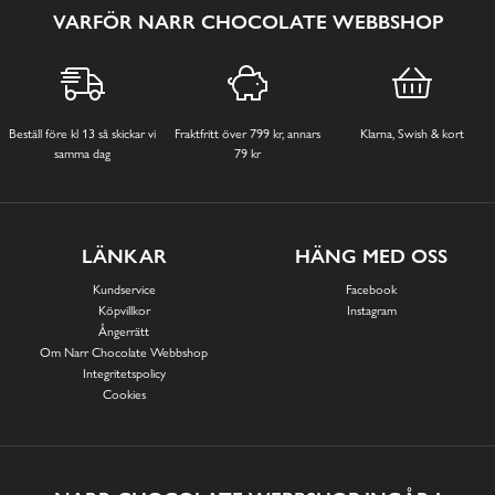
VARFÖR NARR CHOCOLATE WEBBSHOP
Beställ före kl 13 så skickar vi
Fraktfritt över 799 kr, annars
Klarna, Swish & kort
samma dag
79 kr
LÄNKAR
HÄNG MED OSS
Kundservice
Facebook
Köpvillkor
Instagram
Ångerrätt
Om Narr Chocolate Webbshop
Integritetspolicy
Cookies