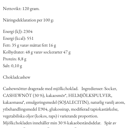
Nettovikt: 120 gram.
Näringsdeklaration per 100 g:
Energi (kJ): 2304
Energi (kcal): 551
Fett: 35 g varav mättat fett 16 g
Kolhydrater: 48 g varav sockerarter 47 g
Protein: 8,8 g
Salt: 0,10 g
Chokladcashew
Cashewnötter dragerade med mjölkchoklad. Ingredienser: Socker,
CASHEWNÖT (30 %), kakaosmör*, HELMJÖLKSPULVER,
kakaomassa*, emulgeringsmedel (SOJALECITIN), naturlig vanilj arom,
ytbehandlingsmedel E904, glukossirap, modifierad tapiokastärkelse,
vegetabiliska oljor (kokos, raps) i varierande proportion.
Mjölkchokladen innehåller min 30 % kakaobeståndsdelar. Spår av