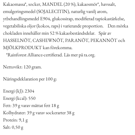
Kakaomassa*, socker, MANDEL (20 %), kakaosmör*, havssalt,
emulgeringsmedel (SOJALECITIN), naturlig vanilj arom,
ytbehandlingsmedel E904, glukossirap, modifierad tapiokastärkelse,
vegetabiliska oljor (kokos, raps) i varierande proportion. Den mörka
chokladen innehåller min 52 % kakaobeståndsdelar. Spår av
HASSELNÖT, CASHEWNÖT, PARANÖT, PEKANNÖT och
MJÖLKPRODUKT kan förekomma.
*Rainforest Alliance-certifierad. Läs mer på ra.org.
Nettovikt: 120 gram.
Näringsdeklaration per 100 g:
Energi (kJ): 2304
Energi (kcal): 550
Fett: 39 g varav mättat fett 18 g
Kolhydrater: 39 g varav sockerarter 38 g
Protein: 9,1 g
Salt: 0,50 g