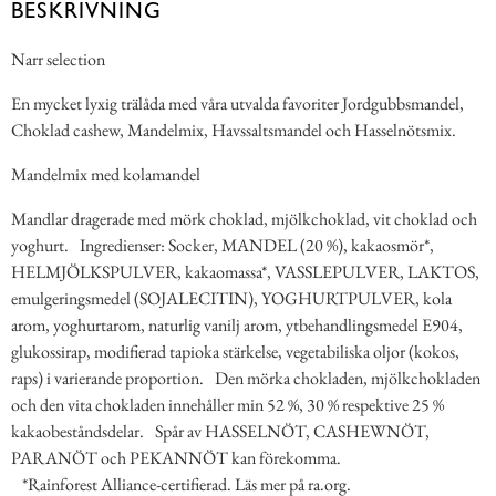
BESKRIVNING
Narr selection
En mycket lyxig trälåda med våra utvalda favoriter Jordgubbsmandel,
Choklad cashew, Mandelmix, Havssaltsmandel och Hasselnötsmix.
Mandelmix med kolamandel
Mandlar dragerade med mörk choklad, mjölkchoklad, vit choklad och
yoghurt. Ingredienser: Socker, MANDEL (20 %), kakaosmör*,
HELMJÖLKSPULVER, kakaomassa*, VASSLEPULVER, LAKTOS,
emulgeringsmedel (SOJALECITIN), YOGHURTPULVER, kola
arom, yoghurtarom, naturlig vanilj arom, ytbehandlingsmedel E904,
glukossirap, modifierad tapioka stärkelse, vegetabiliska oljor (kokos,
raps) i varierande proportion. Den mörka chokladen, mjölkchokladen
och den vita chokladen innehåller min 52 %, 30 % respektive 25 %
kakaobeståndsdelar. Spår av HASSELNÖT, CASHEWNÖT,
PARANÖT och PEKANNÖT kan förekomma.
*Rainforest Alliance-certifierad. Läs mer på ra.org.