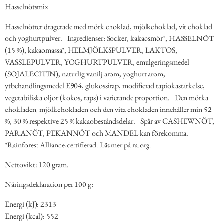
Hasselnötsmix
Hasselnötter dragerade med mörk choklad, mjölkchoklad, vit choklad
och yoghurtpulver. Ingredienser: Socker, kakaosmör*, HASSELNÖT
(15 %), kakaomassa*, HELMJÖLKSPULVER, LAKTOS,
VASSLEPULVER, YOGHURTPULVER, emulgeringsmedel
(SOJALECITIN), naturlig vanilj arom, yoghurt arom,
ytbehandlingsmedel E904, glukossirap, modifierad tapiokastärkelse,
vegetabiliska oljor (kokos, raps) i varierande proportion. Den mörka
chokladen, mjölkchokladen och den vita chokladen innehåller min 52
%, 30 % respektive 25 % kakaobeståndsdelar. Spår av CASHEWNÖT,
PARANÖT, PEKANNÖT och MANDEL kan förekomma.
*Rainforest Alliance-certifierad. Läs mer på ra.org.
Nettovikt: 120 gram.
Näringsdeklaration per 100 g:
Energi (kJ): 2313
Energi (kcal): 552