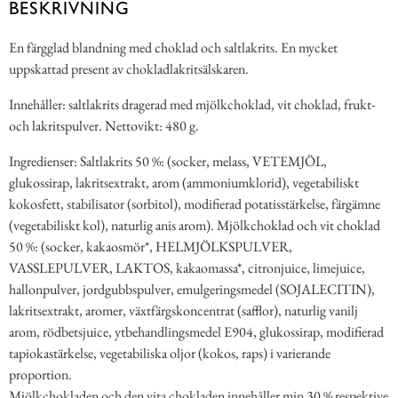
BESKRIVNING
En färgglad blandning med choklad och saltlakrits. En mycket
uppskattad present av chokladlakritsälskaren.
Innehåller: saltlakrits dragerad med mjölkchoklad, vit choklad, frukt-
och lakritspulver. Nettovikt: 480 g.
Ingredienser: Saltlakrits 50 %: (socker, melass, VETEMJÖL,
glukossirap, lakritsextrakt, arom (ammoniumklorid), vegetabiliskt
kokosfett, stabilisator (sorbitol), modifierad potatisstärkelse, färgämne
(vegetabiliskt kol), naturlig anis arom). Mjölkchoklad och vit choklad
50 %: (socker, kakaosmör*, HELMJÖLKSPULVER,
VASSLEPULVER, LAKTOS, kakaomassa*, citronjuice, limejuice,
hallonpulver, jordgubbspulver, emulgeringsmedel (SOJALECITIN),
lakritsextrakt, aromer, växtfärgskoncentrat (safflor), naturlig vanilj
arom, rödbetsjuice, ytbehandlingsmedel E904, glukossirap, modifierad
tapiokastärkelse, vegetabiliska oljor (kokos, raps) i varierande
proportion.
Mjölkchokladen och den vita chokladen innehåller min 30 % respektive