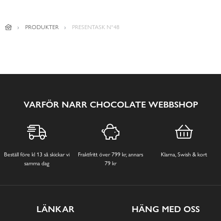
PRODUKTER
PRESENTASK N°48
VARFÖR NARR CHOCOLATE WEBBSHOP
Beställ före kl 13 så skickar vi
Fraktfritt över 799 kr, annars
Klarna, Swish & kort
samma dag
79 kr
LÄNKAR
HÄNG MED OSS