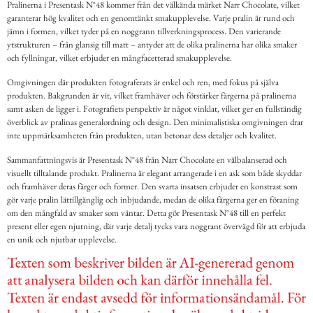
Pralinerna i Presentask N°48 kommer från det välkända märket Narr Chocolate, vilket
garanterar hög kvalitet och en genomtänkt smakupplevelse. Varje pralin är rund och
jämn i formen, vilket tyder på en noggrann tillverkningsprocess. Den varierande
ytstrukturen – från glansig till matt – antyder att de olika pralinerna har olika smaker
och fyllningar, vilket erbjuder en mångfacetterad smakupplevelse.
Omgivningen där produkten fotograferats är enkel och ren, med fokus på själva
produkten. Bakgrunden är vit, vilket framhäver och förstärker färgerna på pralinerna
samt asken de ligger i. Fotografiets perspektiv är något vinklat, vilket ger en fullständig
överblick av pralinas generalordning och design. Den minimalistiska omgivningen drar
inte uppmärksamheten från produkten, utan betonar dess detaljer och kvalitet.
Sammanfattningsvis är Presentask N°48 från Narr Chocolate en välbalanserad och
visuellt tilltalande produkt. Pralinerna är elegant arrangerade i en ask som både skyddar
och framhäver deras färger och former. Den svarta insatsen erbjuder en konstrast som
gör varje pralin lättillgänglig och inbjudande, medan de olika färgerna ger en föraning
om den mångfald av smaker som väntar. Detta gör Presentask N°48 till en perfekt
present eller egen njutning, där varje detalj tycks vara noggrant övervägd för att erbjuda
en unik och njutbar upplevelse.