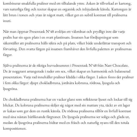
kombinerar smakfulla praliner med ett tilltalande yttre. Asken är tillverkad av kartong,
vars naturliga färg och textur skapar en organisk och inbjudande känsla. Kartongen är
lätt brun i tonen och ytan är något matt, vilket ger en subtil kontrast till pralinerna
inuti.
När man öppnar Presentask N°48 avslöjas ett välordnat och prydligt inre där varje
pralin har sin egen plats i en svart plastinsats. Insatsen har fördjupningar som
säkerställer att pralinerna hålls säkra och på plats, vilket både underlättar transport och
förvaring. Den svarta färgen på insatsen framhäver den livfulla paletten av pralinernas
färger.
Själva pralinerna är de riktiga huvudnumren i Presentask N°48 från Narr Chocolate.
De är noggrant arrangerade i rader om sex, vilket skapar en harmonisk och balanserad
presentation. Varje rad innehåller praliner klädda i olika färger. I asken finns det praliner
i fem olika färger: djupt chokladbruna, jordnära kobruna, rödrosa, ljusgula och
ljusgröna.
De chokladbruna pralinerna har en vacker glans som reflekterar ljuset och lockar till sig
blickar. De kobruna pralinerna skiljer sig något med sin mattare yta, täckt av ett lager
av kakao som ger dem en rustik känsla. De rödrosa pralinerna tillför en livfull kontrast
med sina nästan bärliknande färgtoner. De ljusgula pralinerna ser soliga och glada ut,
medan de ljusgröna pralinerna bidrar med en fräsch och naturlig nyans till den totala
kompositionen.