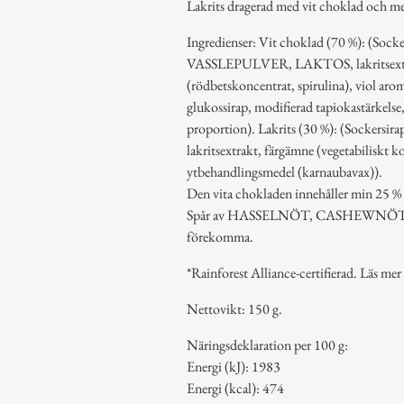
Lakrits dragerad med vit choklad och me
Ingredienser: Vit choklad (70 %): (
VASSLEPULVER, LAKTOS, lakritsextr
(rödbetskoncentrat, spirulina), viol aro
glukossirap, modifierad tapiokastärkelse, 
proportion). Lakrits (30 %): (Sockersi
lakritsextrakt, färgämne (vegetabiliskt k
ytbehandlingsmedel (karnaubavax)).
Den vita chokladen innehåller min 25 %
Spår av HASSELNÖT, CASHEWNÖ
förekomma.
*Rainforest Alliance-certifierad. Läs mer 
Nettovikt: 150 g.
Näringsdeklaration per 100 g:
Energi (kJ): 1983
Energi (kcal): 474