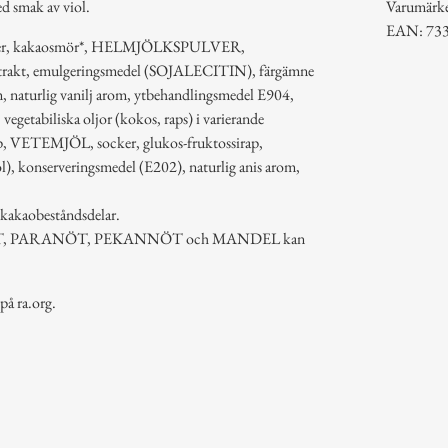
d smak av viol.
Varumärk
EAN: 73
Socker, kakaosmör*, HELMJÖLKSPULVER,
akt, emulgeringsmedel (SOJALECITIN), färgämne
m, naturlig vanilj arom, ytbehandlingsmedel E904,
vegetabiliska oljor (kokos, raps) i varierande
rap, VETEMJÖL, socker, glukos-fruktossirap,
ol), konserveringsmedel (E202), naturlig anis arom,
 kakaobeståndsdelar.
T, PARANÖT, PEKANNÖT och MANDEL kan
på ra.org.