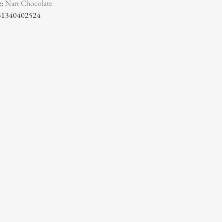
e:
Narr Chocolate
31340402524