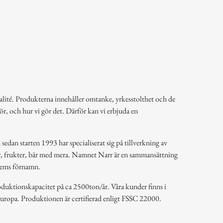
alité. Produkterna innehåller omtanke, yrkesstolthet och de
 gör, och hur vi gör det. Därför kan vi erbjuda en
sedan starten 1993 har specialiserat sig på tillverkning av
r, frukter, bär med mera. Namnet Narr är en sammansättning
dlems förnamn.
roduktionskapacitet på ca 2500ton/år. Våra kunder finns i
Europa. Produktionen är certifierad enligt FSSC 22000.