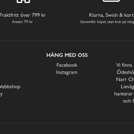
Fraktfritt över 799 kr
Klarna, Swish & kort
Annars 79 kr.
Genomför köpet utan krav på inlog
HÄNG MED OSS
Facebook
Vi finns
Instagram
Ödeshög
Narr Ch
Webbshop
Lievä
cy
hanterar 
och f