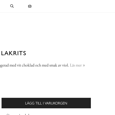
 LAKRITS
agerad med vit choklad och med smak av viol.
Läs mer
LÄGG TILL I VARUKORGEN