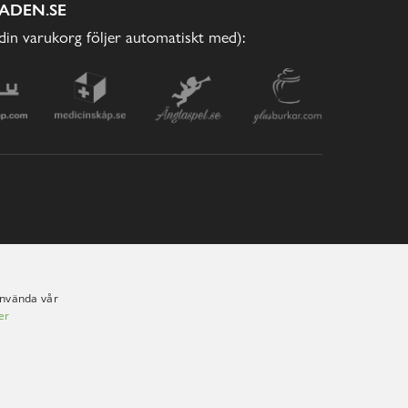
ADEN.SE
(din varukorg följer automatiskt med):
använda vår
er